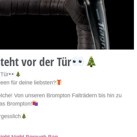
teht vor der Tür
 Tür
en für deine liebsten?
elche! Von unseren Brompton Falträdern bis hin zu
das Brompton!
gesslich