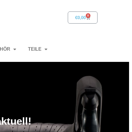
0
€
0,00
HÖR
TEILE
ktuell!