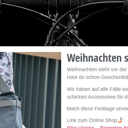
Weihnachten s
Weihnachten steht vor der
Hast du schon Geschenkide
Wir haben auf alle Fälle w
schicken Accessoires für 
Mach diese Festtage unver
Link zum Online Shop
: