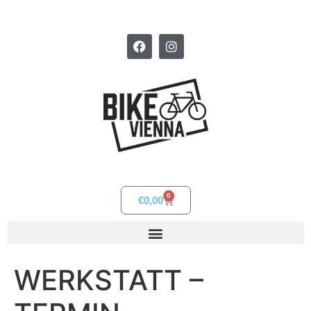
0
€
0,00
WERKSTATT –