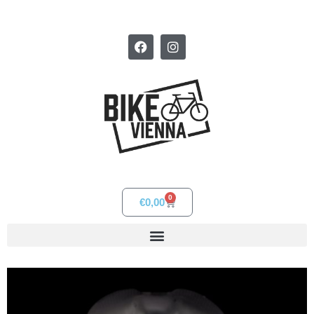
0
€
0,00