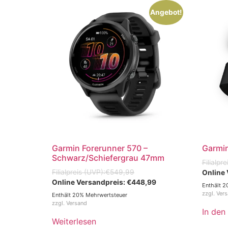
Angebot!
Garmin Forerunner 570 –
Garmi
Schwarz/Schiefergrau 47mm
€
549,99
€
448,99
Enthält 2
zzgl.
Ver
Enthält 20% Mehrwertsteuer
zzgl.
Versand
In den
Weiterlesen