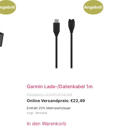
ngebot!
Angebot!
Garmin Lade-/Datenkabel 1m
€
24,99
€
22,49
Enthält 20% Mehrwertsteuer
zzgl.
Versand
In den Warenkorb