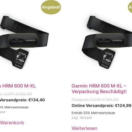
Angebot!
A
n HRM 600 M-XL
Garmin HRM 600 M-XL –
Verpackung Beschädigt!
€
169,99
€
169,99
€
134,40
€
124,99
0% Mehrwertsteuer
sand
Enthält 20% Mehrwertsteuer
zzgl.
Versand
 Warenkorb
Weiterlesen