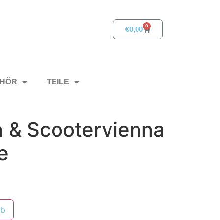
0
€
0,00
HÖR
TEILE
a & Scootervienna
e
rb