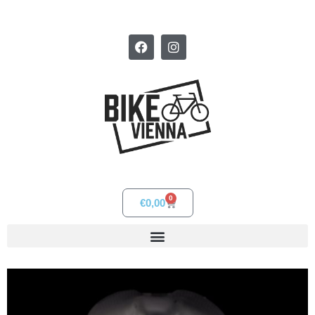
0
€
0,00