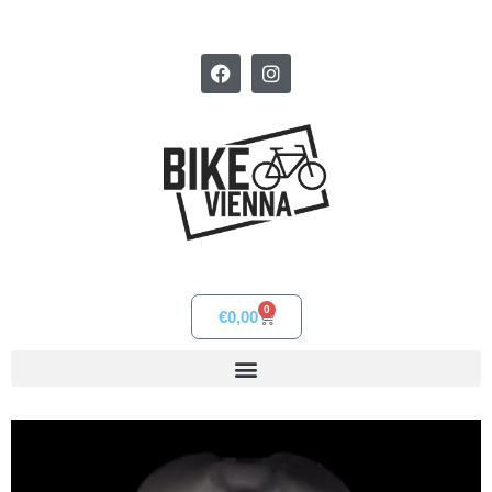
0
€
0,00