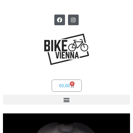
0
€
0,00