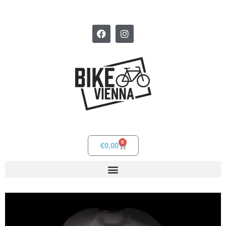
0
€
0,00