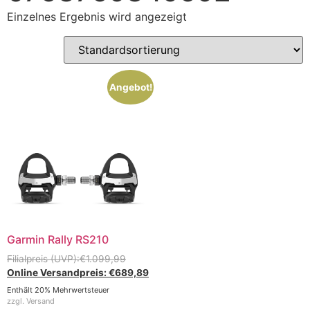
Einzelnes Ergebnis wird angezeigt
Angebot!
Garmin Rally RS210
€
1.099,99
€
689,89
Enthält 20% Mehrwertsteuer
zzgl.
Versand