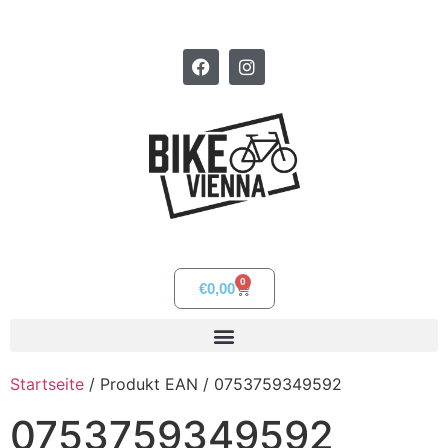
0
€
0,00
Startseite
/ Produkt EAN / 0753759349592
0753759349592