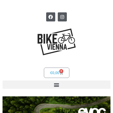
0
€
0,00