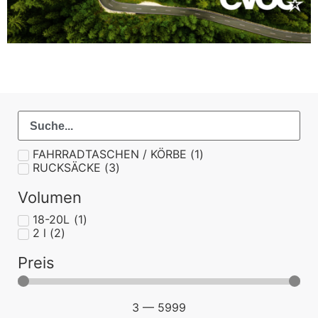
FAHRRADTASCHEN / KÖRBE
(
1
)
RUCKSÄCKE
(
3
)
Volumen
18-20L
(
1
)
2 l
(
2
)
Preis
3
—
5999