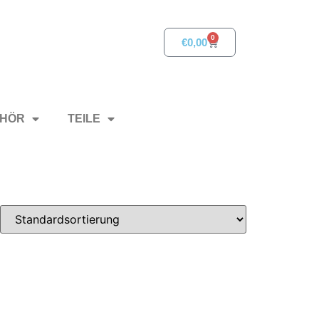
0
€
0,00
HÖR
TEILE