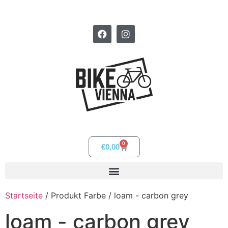
0
€
0,00
Startseite
/ Produkt Farbe / loam - carbon grey
loam - carbon grey