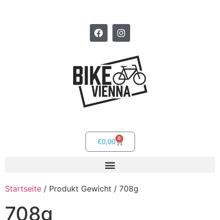
0
€
0,00
Startseite
/ Produkt Gewicht / 708g
708g