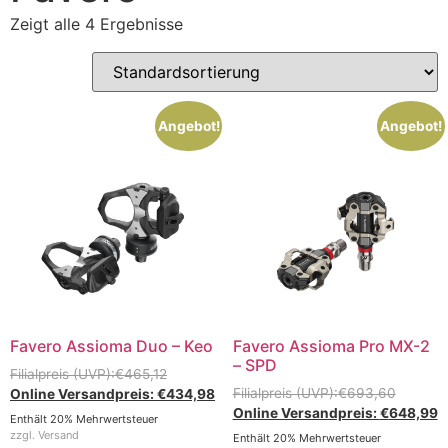
Zeigt alle 4 Ergebnisse
Angebot!
Angebot!
Favero Assioma Duo – Keo
Favero Assioma Pro MX-2
– SPD
€
465,12
€
693,60
€
434,98
€
648,99
Enthält 20% Mehrwertsteuer
zzgl.
Versand
Enthält 20% Mehrwertsteuer