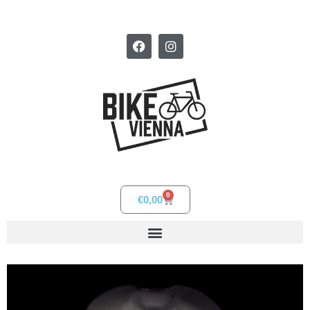
0
€
0,00