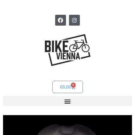
0
€
0,00