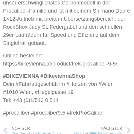
unser erschwinglichstes Carbonmodell in der
Procaliber-Familie und ist mit seinem Shimano Deore
1×12-Antrieb mit breitem Übersetzungsbereich, der
RockShox Judy SL Federgabel und den schnellen
29er Laufrädern für Speed und Effizienz auf dem
Singletrail gebaut.
Online bestellen:
https://bikevienna.at/product/trek-procaliber-9-5/
#BIKEVIENNA #BikeviennaShop
Dein #Fahrradgeschäft im #Herzen von #Wien
#1010 Wien, #Hegelgasse 19
Tel: +43 (0)1/513 0 514
#procaliber #procaliber9.5 #trekProCaliber
VORIGER
NÄCHSTER
Trek Procaliber 9.5 Lithium Grey / Trek Black
Merida eSPEEDER 200 oder 400