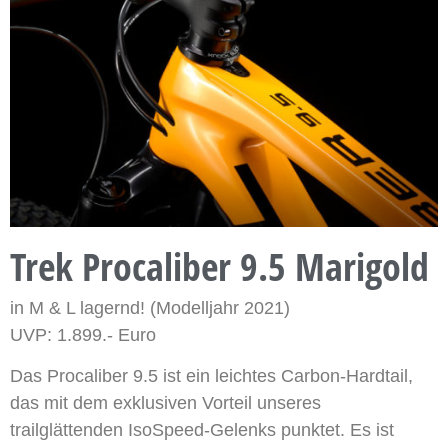
Trek Procaliber 9.5 Marigold
in M & L lagernd! (Modelljahr 2021)
UVP: 1.899.- Euro
Das Procaliber 9.5 ist ein leichtes Carbon-Hardtail,
das mit dem exklusiven Vorteil unseres
trailglättenden IsoSpeed-Gelenks punktet. Es ist