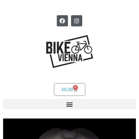
0
€
0,00