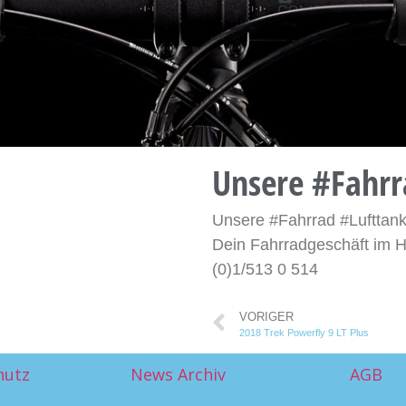
Unsere #Fahrr
Unsere #Fahrrad #Lufttank
Dein Fahrradgeschäft im 
(0)1/513 0 514
VORIGER
2018 Trek Powerfly 9 LT Plus
hutz
News Archiv
AGB