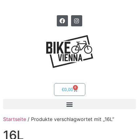
0
€
0,00
Startseite
/ Produkte verschlagwortet mit „16L“
16L