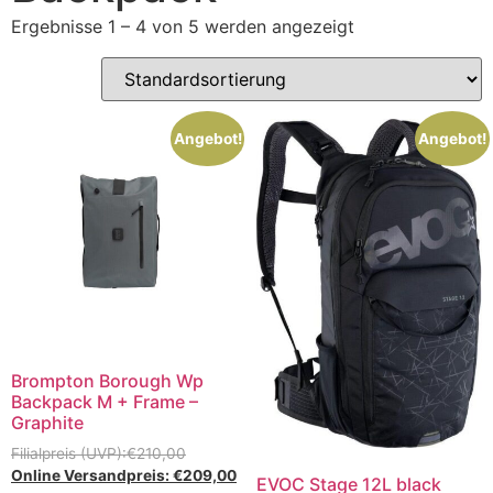
Ergebnisse 1 – 4 von 5 werden angezeigt
Angebot!
Angebot!
Brompton Borough Wp
Backpack M + Frame –
Graphite
€
210,00
€
209,00
EVOC Stage 12L black