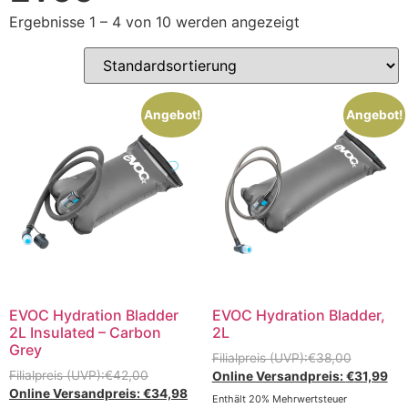
Ergebnisse 1 – 4 von 10 werden angezeigt
Angebot!
Angebot!
EVOC Hydration Bladder
EVOC Hydration Bladder,
2L Insulated – Carbon
2L
Grey
€
38,00
€
42,00
€
31,99
€
34,98
Enthält 20% Mehrwertsteuer