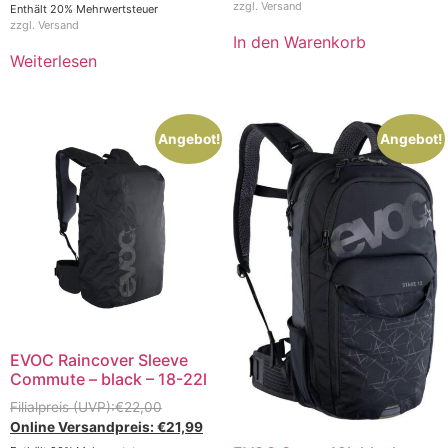
zzgl.
Versand
Enthält 20% Mehrwertsteuer
zzgl.
Versand
In den Warenkorb
Weiterlesen
Angebot!
Angebot!
EVOC Raincover Sleeve
Commute – black – 18-22l
€
22,00
€
21,99