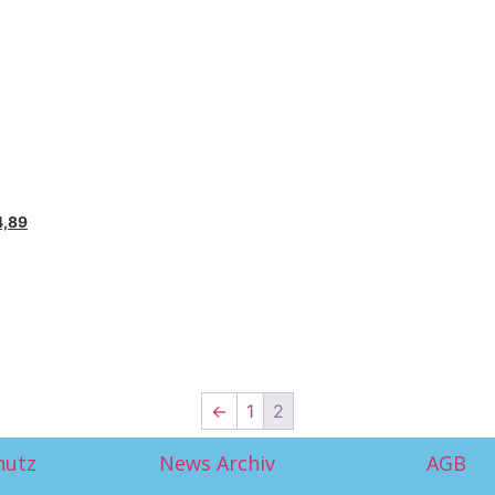
4,89
←
1
2
hutz
News Archiv
AGB