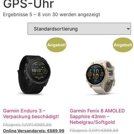
GPS-Uhr
Ergebnisse 5 – 8 von 30 werden angezeigt
Angebot!
Angebot!
Garmin Enduro 3 –
Garmin Fenix 8 AMOLED
Verpackung beschädigt!
Sapphire 43mm –
Nebelgrau/Softgold
€
899,99
€
999,99
€
689,99