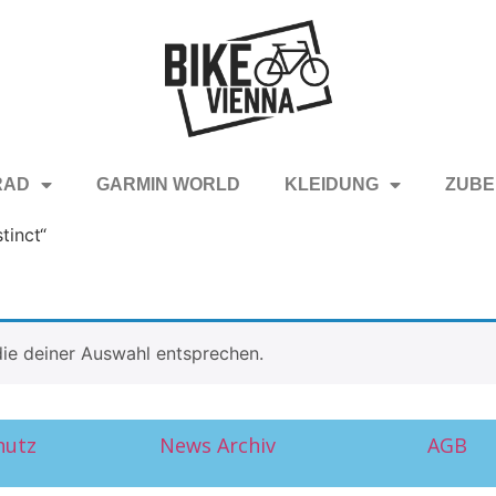
RAD
GARMIN WORLD
KLEIDUNG
ZUBE
tinct“
ie deiner Auswahl entsprechen.
hutz
News Archiv
AGB