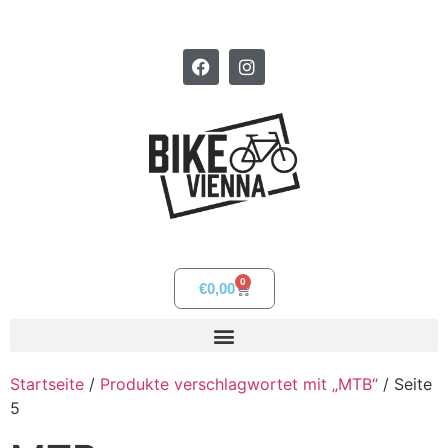
0
€
0,00
Startseite
/
Produkte verschlagwortet mit „MTB“
/ Seite
5