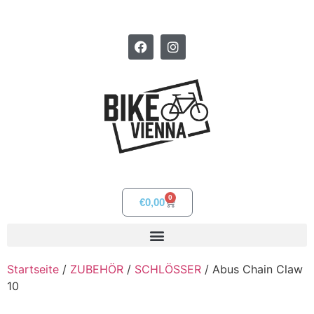
0
€
0,00
Startseite
/
ZUBEHÖR
/
SCHLÖSSER
/ Abus Chain Claw
10