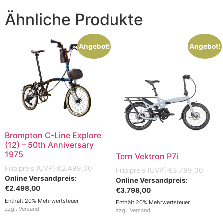
Ähnliche Produkte
Angebot!
Angebot!
Brompton C-Line Explore
(12) – 50th Anniversary
1975
Tern Vektron P7i
€
2.499,00
€
3.799,00
€
2.498,00
€
3.798,00
Enthält 20% Mehrwertsteuer
Enthält 20% Mehrwertsteuer
zzgl.
Versand
zzgl.
Versand