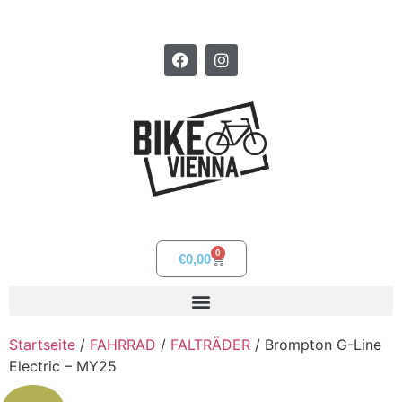
0
€
0,00
Startseite
/
FAHRRAD
/
FALTRÄDER
/ Brompton G-Line
Electric – MY25