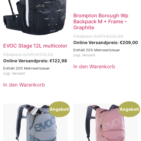
Brompton Borough Wp
Backpack M + Frame –
Graphite
€
210,00
€
209,00
EVOC Stage 12L multicolor
Enthält 20% Mehrwertsteuer
€
170,00
zzgl.
Versand
€
122,98
In den Warenkorb
Enthält 20% Mehrwertsteuer
zzgl.
Versand
In den Warenkorb
Angebot!
Angebot!