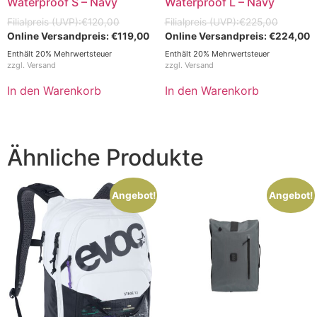
Waterproof S – Navy
Waterproof L – Navy
€
120,00
€
225,00
€
119,00
€
224,00
Enthält 20% Mehrwertsteuer
Enthält 20% Mehrwertsteuer
zzgl.
Versand
zzgl.
Versand
In den Warenkorb
In den Warenkorb
Ähnliche Produkte
Angebot!
Angebot!