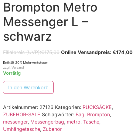
Brompton Metro
Messenger L –
schwarz
€
175,00
€
174,00
Enthält 20% Mehrwertsteuer
zzgl.
Versand
Vorrätig
In den Warenkorb
Artikelnummer:
27126
Kategorien:
RUCKSÄCKE
,
ZUBEHÖR-SALE
Schlagwörter:
Bag
,
Brompton
,
messenger
,
Messengerbag
,
metro
,
Tasche
,
Umhängetasche
,
Zubehör