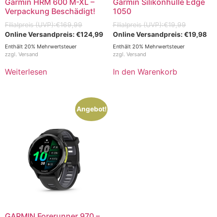
Garmin HRM 600 M-XL –
Garmin Silikonhülle Edge
Verpackung Beschädigt!
1050
€
169,99
€
19,99
€
124,99
€
19,98
Enthält 20% Mehrwertsteuer
Enthält 20% Mehrwertsteuer
zzgl.
Versand
zzgl.
Versand
Weiterlesen
In den Warenkorb
Angebot!
GARMIN Forerunner 970 –