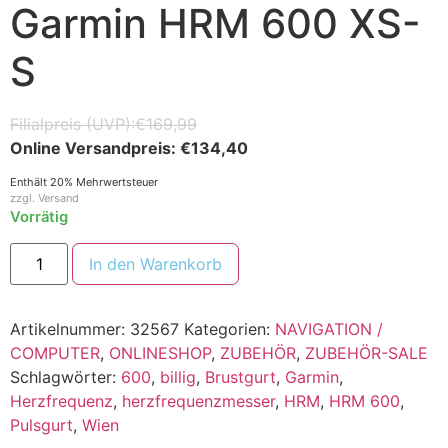
Garmin HRM 600 XS-
S
€
169,99
€
134,40
Enthält 20% Mehrwertsteuer
zzgl.
Versand
Vorrätig
In den Warenkorb
Artikelnummer:
32567
Kategorien:
NAVIGATION /
COMPUTER
,
ONLINESHOP
,
ZUBEHÖR
,
ZUBEHÖR-SALE
Schlagwörter:
600
,
billig
,
Brustgurt
,
Garmin
,
Herzfrequenz
,
herzfrequenzmesser
,
HRM
,
HRM 600
,
Pulsgurt
,
Wien