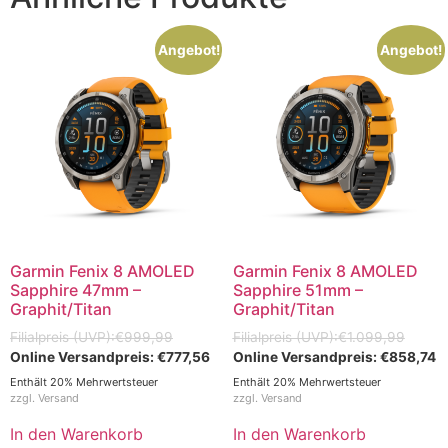
Angebot!
Angebot!
Garmin Fenix 8 AMOLED
Garmin Fenix 8 AMOLED
Sapphire 47mm –
Sapphire 51mm –
Graphit/Titan
Graphit/Titan
€
999,99
€
1.099,99
€
777,56
€
858,74
Enthält 20% Mehrwertsteuer
Enthält 20% Mehrwertsteuer
zzgl.
Versand
zzgl.
Versand
In den Warenkorb
In den Warenkorb