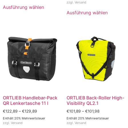
zzgl.
Versand
Ausführung wählen
Ausführung wählen
ORTLIEB Handlebar-Pack
ORTLIEB Back-Roller High-
QR Lenkertasche 11 l
Visibility QL2.1
€
122,89
–
€
129,89
€
101,89
–
€
101,98
Enthält 20% Mehrwertsteuer
Enthält 20% Mehrwertsteuer
zzgl.
Versand
zzgl.
Versand