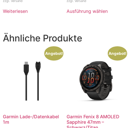
zzgl.
Versand
zzgl.
Versand
Weiterlesen
Ausführung wählen
Ähnliche Produkte
Angebot!
Angebot!
Garmin Lade-/Datenkabel
Garmin Fenix 8 AMOLED
1m
Sapphire 47mm –
Schwarz/Titan