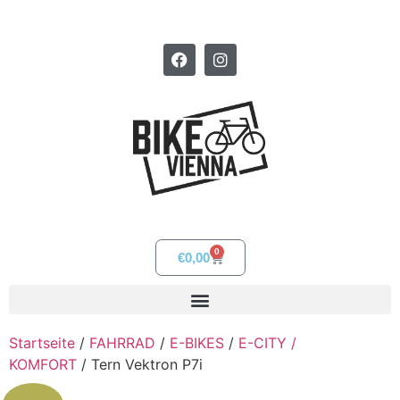
0
€
0,00
Startseite
/
FAHRRAD
/
E-BIKES
/
E-CITY /
KOMFORT
/ Tern Vektron P7i