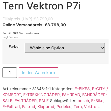
Tern Vektron P7i
€
3.799,00
€
3.798,00
Enthält 20% Mehrwertsteuer
zzgl.
Versand
Farbe
In den Warenkorb
Artikelnummer:
31845-1-1
Kategorien:
E-BIKES
,
E-CITY /
KOMFORT
,
E-TREKKINGRÄDER
,
FAHRRAD
,
FAHRRÄDER-
SALE
,
FALTRÄDER
,
SALE
Schlagwörter:
bosch
,
E-Bike
,
E-Faltrad
,
Faltrad
,
Klapprad
,
Pedelec
,
Tern
,
Vektron
,