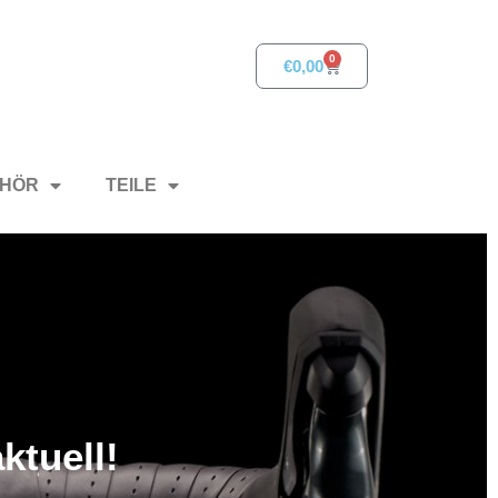
0
€
0,00
HÖR
TEILE
ktuell!