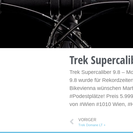
Trek Supercal
Trek Supercaliber 9.8 – M
9.8 wurde für Rekordzeite
Bikevienna wünschen Marti
#Podestplätze! Preis 5.9
von #Wien #1010 Wien, #H
VORIGER
Trek Domane LT +