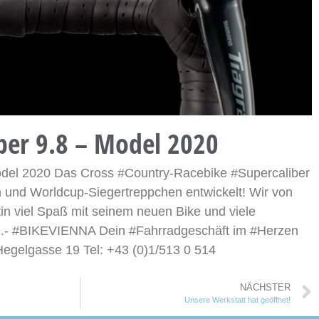
iber 9.8 – Model 2020
odel 2020 Das Cross #Country-Racebike #Supercaliber
n und Worldcup-Siegertreppchen entwickelt! Wir von
n viel Spaß mit seinem neuen Bike und viele
99.- #BIKEVIENNA Dein #Fahrradgeschäft im #Herzen
egelgasse 19 Tel: +43 (0)1/513 0 514
NÄCHSTER
Unsere Werkstatt hat geöffnet!