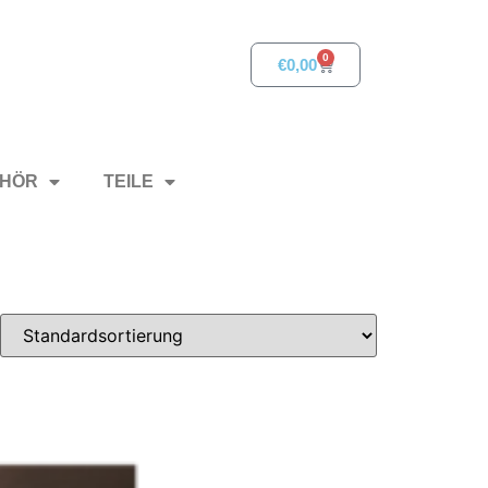
0
€
0,00
HÖR
TEILE