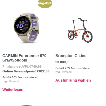
Angebot!
GARMIN Forerunner 970 –
Brompton G-Line
Gray/Softgold
€
3.080,00
€
749,99
Enthält 20% Mehrwertsteuer
€
622,89
zzgl.
Versand
Enthält 20% Mehrwertsteuer
Ausführung wählen
zzgl.
Versand
Weiterlesen