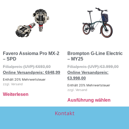
Favero Assioma Pro MX-2
Brompton G-Line Electric
– SPD
– MY25
€
693,60
€
3.999,00
€
648,99
€
3.998,00
Enthält 20% Mehrwertsteuer
zzgl.
Versand
Enthält 20% Mehrwertsteuer
zzgl.
Versand
Weiterlesen
Ausführung wählen
Kontakt