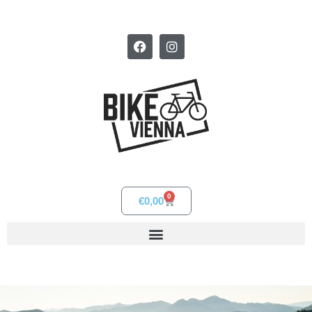
0
€
0,00