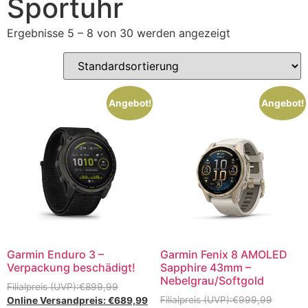
Sportuhr
Ergebnisse 5 – 8 von 30 werden angezeigt
Angebot!
Angebot!
Garmin Enduro 3 –
Garmin Fenix 8 AMOLED
Verpackung beschädigt!
Sapphire 43mm –
Nebelgrau/Softgold
€
899,99
€
999,99
€
689,99