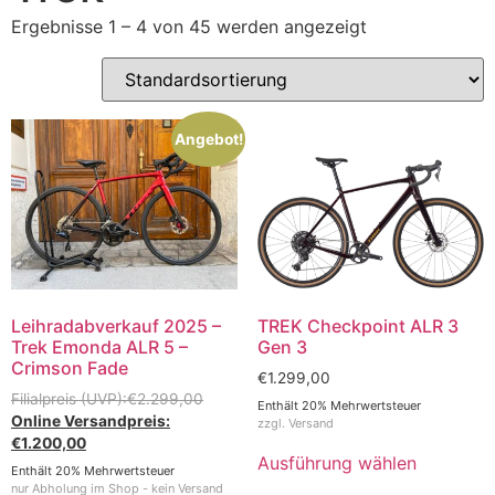
Ergebnisse 1 – 4 von 45 werden angezeigt
Angebot!
Leihradabverkauf 2025 –
TREK Checkpoint ALR 3
Trek Emonda ALR 5 –
Gen 3
Crimson Fade
€
1.299,00
€
2.299,00
Enthält 20% Mehrwertsteuer
zzgl.
Versand
€
1.200,00
Ausführung wählen
Enthält 20% Mehrwertsteuer
nur Abholung im Shop - kein Versand