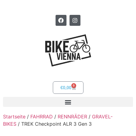
0
€
0,00
Startseite
/
FAHRRAD
/
RENNRÄDER
/
GRAVEL-
BIKES
/ TREK Checkpoint ALR 3 Gen 3