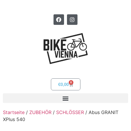
0
€
0,00
Startseite
/
ZUBEHÖR
/
SCHLÖSSER
/ Abus GRANIT
XPlus 540