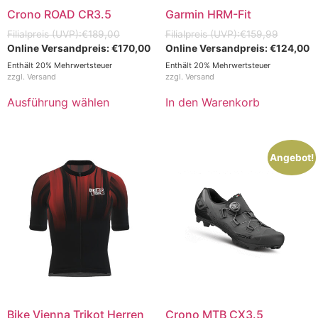
Crono ROAD CR3.5
Garmin HRM-Fit
€
189,00
€
159,99
€
170,00
€
124,00
Enthält 20% Mehrwertsteuer
Enthält 20% Mehrwertsteuer
zzgl.
Versand
zzgl.
Versand
Ausführung wählen
In den Warenkorb
Angebot!
Bike Vienna Trikot Herren
Crono MTB CX3.5