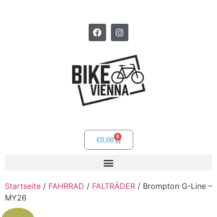
0
€
0,00
Startseite
/
FAHRRAD
/
FALTRÄDER
/ Brompton G-Line –
MY26