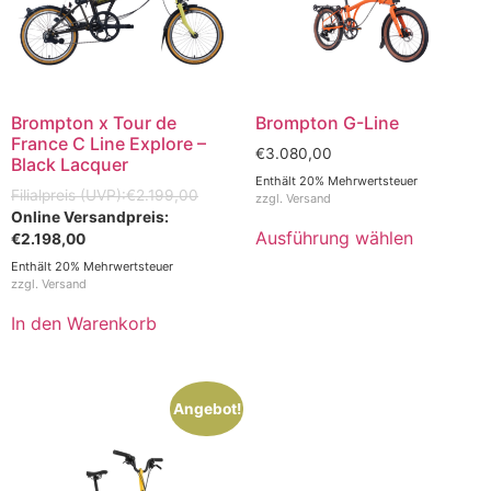
Brompton x Tour de
Brompton G-Line
France C Line Explore –
€
3.080,00
Black Lacquer
Enthält 20% Mehrwertsteuer
€
2.199,00
zzgl.
Versand
Ausführung wählen
€
2.198,00
Enthält 20% Mehrwertsteuer
zzgl.
Versand
In den Warenkorb
Angebot!