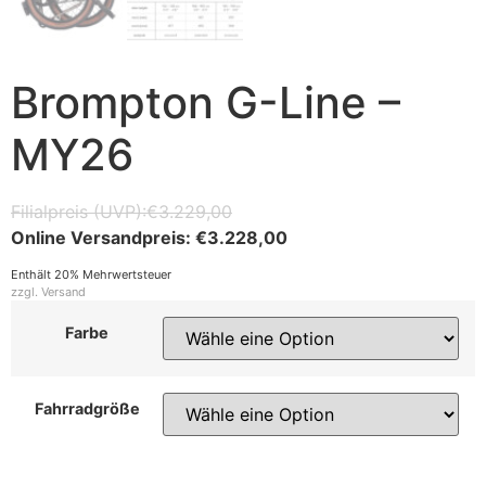
Brompton G-Line –
MY26
€
3.229,00
€
3.228,00
Enthält 20% Mehrwertsteuer
zzgl.
Versand
Farbe
Fahrradgröße