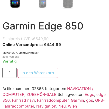
Garmin Edge 850
€
549,99
€
444,89
Enthält 20% Mehrwertsteuer
zzgl.
Versand
Vorrätig
In den Warenkorb
Artikelnummer:
32866
Kategorien:
NAVIGATION /
COMPUTER
,
ZUBEHÖR-SALE
Schlagwörter:
Edge
,
edge
850
,
Fahrrad navi
,
Fahrradcomputer
,
Garmin
,
gps
,
GPS-
Fahrradcomputer
,
Navigation
,
Neu
,
Wien