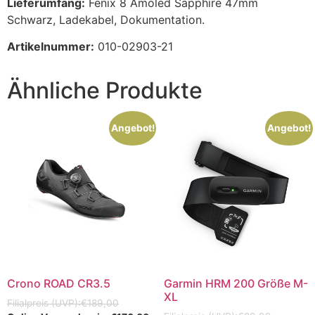
Lieferumfang:
Fenix 8 Amoled Sapphire 47mm
Schwarz, Ladekabel, Dokumentation.
Artikelnummer:
010-02903-21
Ähnliche Produkte
Angebot!
Angebot!
Crono ROAD CR3.5
Garmin HRM 200 Größe M-
XL
€
189,00