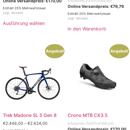
€
89,99
€
170,00
€
76,79
Enthält 20% Mehrwertsteuer
zzgl.
Versand
Enthält 20% Mehrwertsteuer
zzgl.
Versand
Ausführung wählen
In den Warenkorb
Angebot!
Angebot!
Trek Madone SL 5 Gen 8
Crono MTB CX3.5
€
2.449,00
–
€
2.624,00
€
189,00
€
170,00