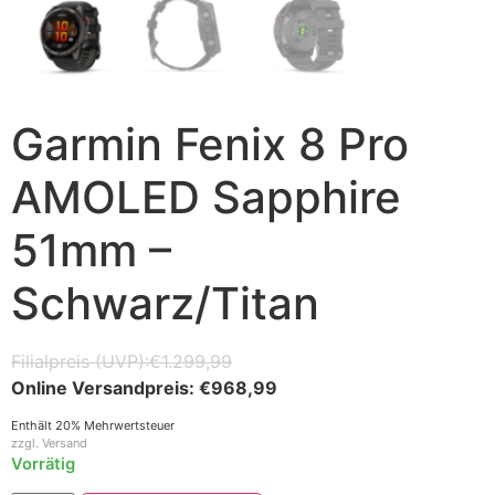
Garmin Fenix 8 Pro
AMOLED Sapphire
51mm –
Schwarz/Titan
€
1.299,99
€
968,99
Enthält 20% Mehrwertsteuer
zzgl.
Versand
Vorrätig