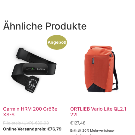
Ähnliche Produkte
Angebot!
Garmin HRM 200 Größe
ORTLIEB Vario Lite QL2.1
XS-S
22l
€
89,99
€
127,48
€
76,79
Enthält 20% Mehrwertsteuer