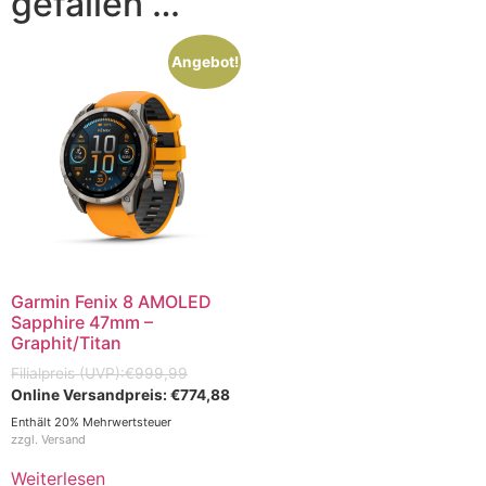
gefallen …
Angebot!
Garmin Fenix 8 AMOLED
Sapphire 47mm –
Graphit/Titan
€
999,99
€
774,88
Enthält 20% Mehrwertsteuer
zzgl.
Versand
Weiterlesen