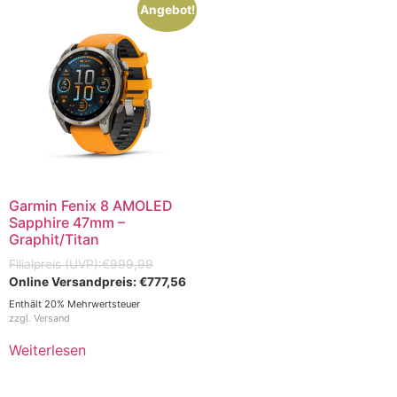
Angebot!
Garmin Fenix 8 AMOLED
Sapphire 47mm –
Graphit/Titan
€
999,99
€
777,56
Enthält 20% Mehrwertsteuer
zzgl.
Versand
Weiterlesen