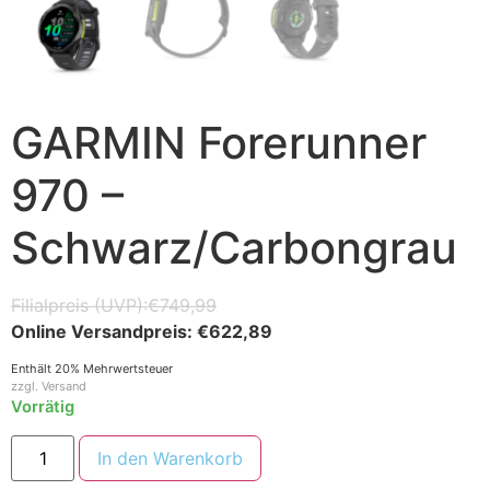
GARMIN Forerunner
970 –
Schwarz/Carbongrau
€
749,99
€
622,89
Enthält 20% Mehrwertsteuer
zzgl.
Versand
Vorrätig
In den Warenkorb