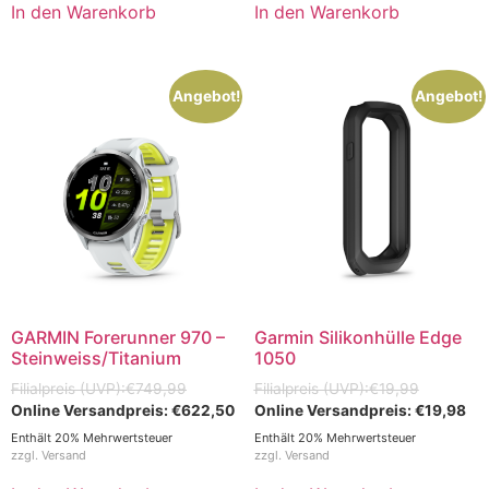
In den Warenkorb
In den Warenkorb
Angebot!
Angebot!
GARMIN Forerunner 970 –
Garmin Silikonhülle Edge
Steinweiss/Titanium
1050
€
749,99
€
19,99
€
622,50
€
19,98
Enthält 20% Mehrwertsteuer
Enthält 20% Mehrwertsteuer
zzgl.
Versand
zzgl.
Versand