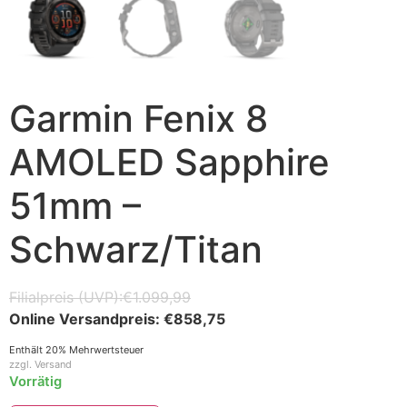
Garmin Fenix 8
AMOLED Sapphire
51mm –
Schwarz/Titan
€
1.099,99
€
858,75
Enthält 20% Mehrwertsteuer
zzgl.
Versand
Vorrätig