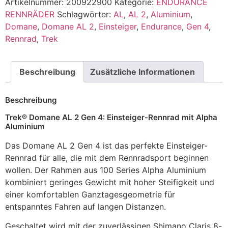
Artikelnummer:
200922900
Kategorie:
ENDURANCE
RENNRÄDER
Schlagwörter:
AL
,
AL 2
,
Aluminium
,
Domane
,
Domane AL 2
,
Einsteiger
,
Endurance
,
Gen 4
,
Rennrad
,
Trek
Beschreibung
Zusätzliche Informationen
Beschreibung
Trek® Domane AL 2 Gen 4: Einsteiger-Rennrad mit Alpha
Aluminium
Das Domane AL 2 Gen 4 ist das perfekte Einsteiger-
Rennrad für alle, die mit dem Rennradsport beginnen
wollen. Der Rahmen aus 100 Series Alpha Aluminium
kombiniert geringes Gewicht mit hoher Steifigkeit und
einer komfortablen Ganztagesgeometrie für
entspanntes Fahren auf langen Distanzen.
Geschaltet wird mit der zuverlässigen Shimano Claris 8-