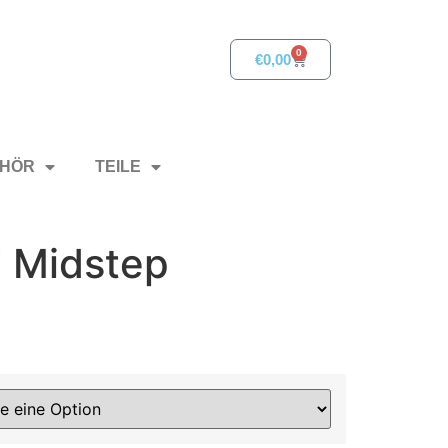
0
€
0,00
HÖR
TEILE
7 Midstep