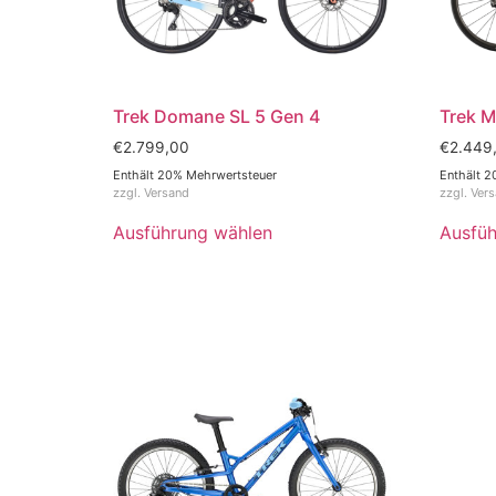
Trek Domane SL 5 Gen 4
Trek M
€
2.799,00
€
2.449
Enthält 20% Mehrwertsteuer
Enthält 2
zzgl.
Versand
zzgl.
Ver
Ausführung wählen
Ausfüh