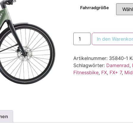
Fahrradgröße
In den Warenko
Artikelnummer:
35840-1
K
Schlagwörter:
Damenrad
,
Fitnessbike
,
FX
,
FX+ 7
,
Mid
onen