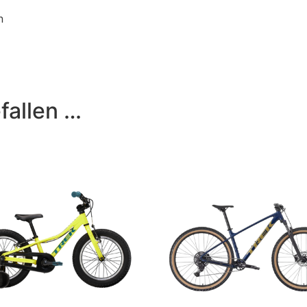
n
fallen …