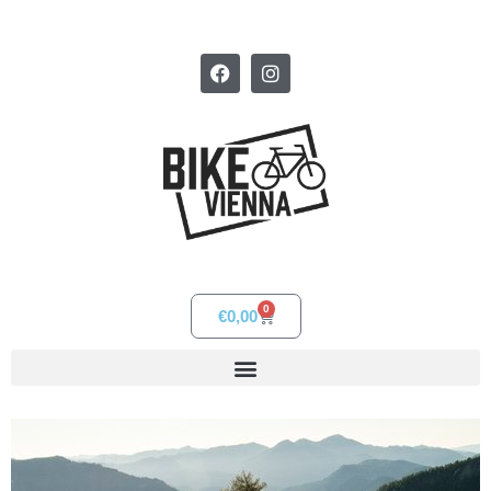
0
€
0,00