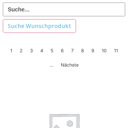
Suche Wunschprodukt
1
2
3
4
5
6
7
8
9
10
11
…
Nächste