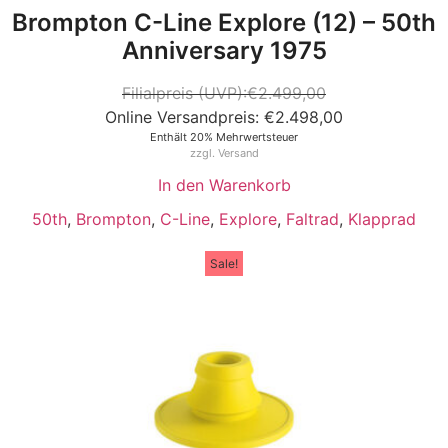
Brompton C-Line Explore (12) – 50th
Anniversary 1975
€
2.499,00
€
2.498,00
Enthält 20% Mehrwertsteuer
zzgl.
Versand
In den Warenkorb
50th
,
Brompton
,
C-Line
,
Explore
,
Faltrad
,
Klapprad
Sale!