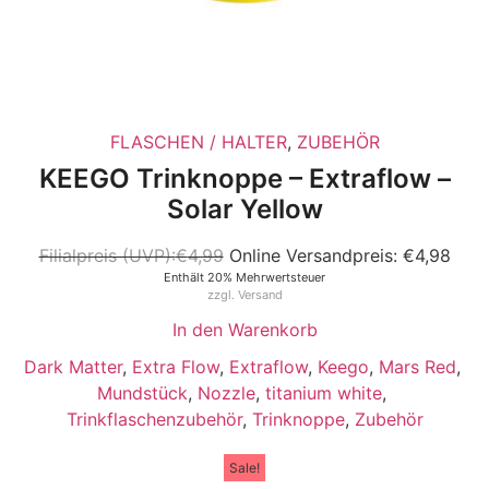
FLASCHEN / HALTER
,
ZUBEHÖR
KEEGO Trinknoppe – Extraflow –
Solar Yellow
€
4,99
€
4,98
Enthält 20% Mehrwertsteuer
zzgl.
Versand
In den Warenkorb
Dark Matter
,
Extra Flow
,
Extraflow
,
Keego
,
Mars Red
,
Mundstück
,
Nozzle
,
titanium white
,
Trinkflaschenzubehör
,
Trinknoppe
,
Zubehör
Sale!